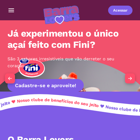
Acessar
Já experimentou o único
açaí feito com Fini?
São 3 sabores irresistíveis que vão derreter o seu
coração.
Cadastre-se e aproveite!
Nosso clube de benefícios do seu jeito
♥
♥
cios do seu jeito
Nosso clube de benef
O Barra Lovers